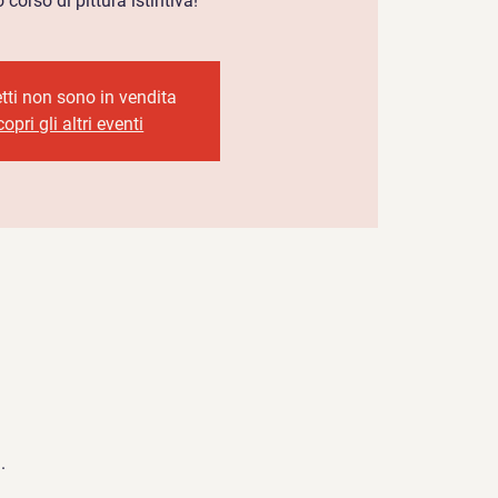
corso di pittura istintiva!
ietti non sono in vendita
opri gli altri eventi
.